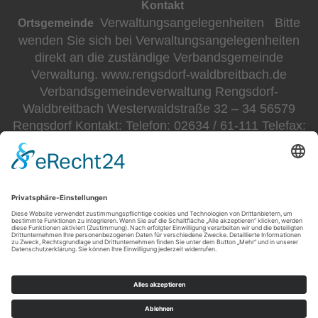
Kontakt
Verwaltungsangelegenheiten Bitte
Ortsgemeinde
wenden Sie sich bei Verwaltungsangelegenheiten
direkt an die zuständige Verbandsgemeinde
Verwaltung. www.rengsdorf-waldbreitbach.de
Verbandsgemeindeverwaltung Rengsdorf-
Waldbreitbach Westerwaldstraße 32 – 34 56579
Rengsdorf Kontakt: Telefon: 02634 / 61-111 Telefax:
02634 / 61-119 E-Mail: info@vg-rw.de Fragen an
die Gemeinde Waldbreitbach Bitte lasse dieses Feld
leer. Ihr Name E-Mail-Adresse (Pflichtfeld) Ihre
Nachricht an die Gemeinde Waldbreitbach Ich habe
die Datenschutzerklärung zur Kenntnis genommen.
Ich stimme zu, dass meine Angaben und Daten zur
Beantwortung meiner Anfrage elektronisch erhoben
und gespeichert werden. Hinweis: Sie können Ihre
Einwilligung jederzeit für die Zukunft per E-Mail
an info@waldbreitbach.de widerrufen.
Wiedtal