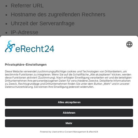
Referrer URL
Hostname des zugreifenden Rechners
Uhrzeit der Serveranfrage
IP-Adresse
Eine Zusammenführung dieser Daten mit anderen
Datenquellen wird nicht vorgenommen.
Die Erfassung dieser Daten erfolgt auf Grundlage
von Art. 6 Abs. 1 lit. f DSGVO. Der Websitebetreiber
hat ein berechtigtes Interesse an der technisch
fehlerfreien Darstellung und der Optimierung seiner
Website – hierzu müssen die Server-Log-Files
erfasst werden.
Kontaktformular
Wenn Sie uns per Kontaktformular Anfragen